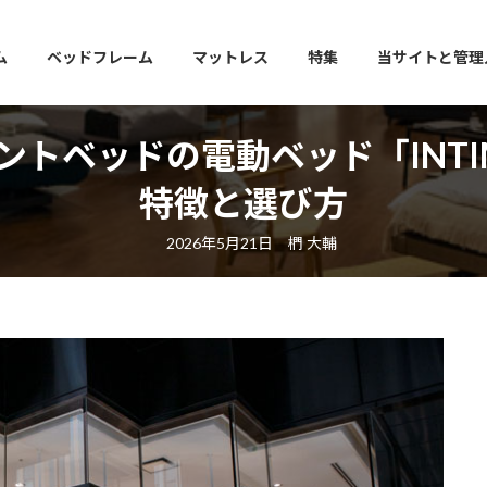
ム
ベッドフレーム
マットレス
特集
当サイトと管理
ントベッドの電動ベッド「INTI
特徴と選び方
最
2026年5月21日
椚 大輔
終
更
新
日
時
: