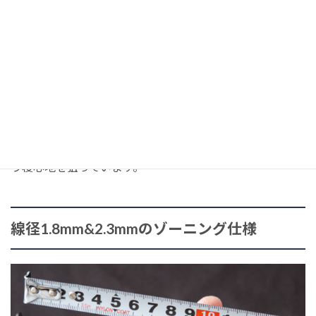
い
寝返りサポート性
フィット感が高い
がある
硬めの寝心地
柔らかめの寝心地
HOLLOWは
並行配列
を採用。
つまり、バネ感が適度に発揮され、
寝返りがしやすい
とい
う寝心地を狙っています。
線径1.8mm&2.3mmのゾーニング仕様