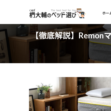
コ
ナ
ン
ビ
ホー
テ
ゲ
ン
ー
ツ
シ
へ
ョ
【徹底解説】Remon
ス
ン
キ
に
ッ
移
プ
動