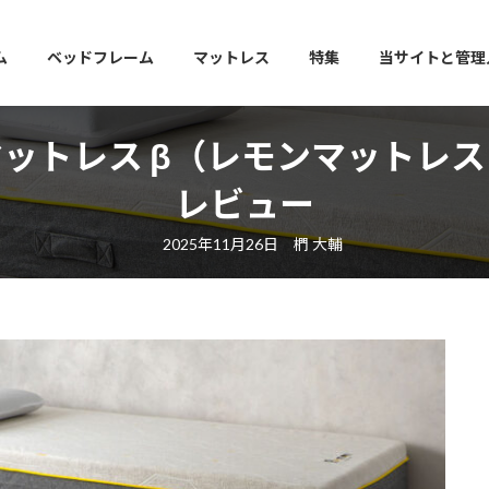
ム
ベッドフレーム
マットレス
特集
当サイトと管理
マットレス β（レモンマットレ
レビュー
最
2025年11月26日
椚 大輔
終
更
新
日
時
: