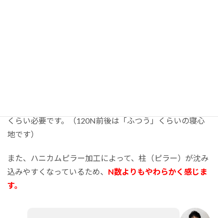
は、以下のとおりです。
ブロッ
頭肩（端）
腰（中央）
脚（端）
ク
103N
123N
108N
N数
一応、家庭用品品質表示法上は、123Nであれば「かた
め」に分類されますが、実際は硬く感じるには150N以上
くらい必要です。（120N前後は「ふつう」くらいの寝心
地です）
また、ハニカムピラー加工によって、柱（ピラー）が沈み
込みやすくなっているため、
N数よりもやわらかく感じま
す。