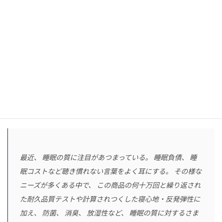
SOMRESTAは『2020年度グッドデザイン賞』を受賞しま
した。
※2020年10月1日発表
グッドデザイン賞とは、見た目の美しさだけでなく、品
質・機能・安全性など、そのデザインが『くらしを、社会
を、豊かにしうるか』という視点で総合的に評価されたプ
ロダクトに贈られる賞です。
なお、審査委員の評価は以下の通りです。
最近、 睡眠の質に注目があつまっている。 睡眠負債、 睡
眠コストなど聴き慣れない言葉をよく耳にする。 その様な
ニーズが多くある中で、 この商品の何十万回と繰り返され
た耐久品質テストや計算されつくした寝心地・反発弾性に
加え、 防菌、 消臭、 放湿性など、 睡眠の質に対するさま