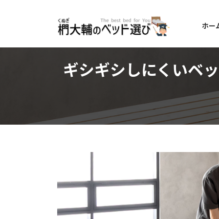
コ
ナ
ン
ビ
ホー
テ
ゲ
ン
ー
ツ
シ
へ
ョ
ギシギシしにくいベ
ス
ン
キ
に
ッ
移
プ
動