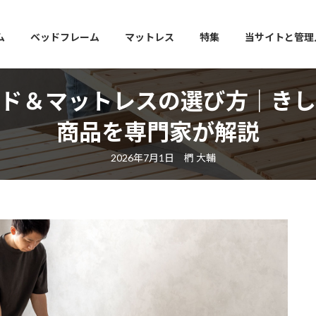
ム
ベッドフレーム
マットレス
特集
当サイトと管理
ッド＆マットレスの選び方｜きし
商品を専門家が解説
最
2026年7月1日
椚 大輔
終
更
新
日
時
: