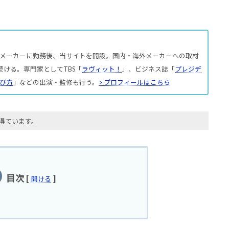
メーカーに勤務後、当サイトを開設。国内・海外メーカーへの取材
続ける。専門家としてTBS「
ラヴィット！
」、ビジネス誌「
プレジデ
び方
」などの出演・監修も行う。
> プロフィールはこちら
得ています。
目次
[
]
開ける