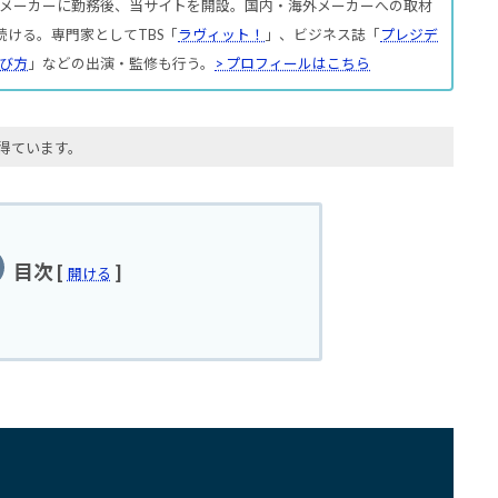
メーカーに勤務後、当サイトを開設。国内・海外メーカーへの取材
続ける。専門家としてTBS「
ラヴィット！
」、ビジネス誌「
プレジデ
び方
」などの出演・監修も行う。
> プロフィールはこちら
得ています。
目次
[
]
開ける