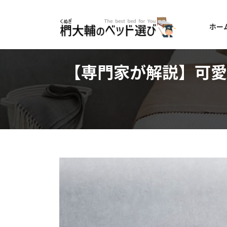
コ
ナ
ン
ビ
ホー
テ
ゲ
ン
ー
ツ
シ
へ
ョ
【専門家が解説】可愛
ス
ン
キ
に
ッ
移
プ
動