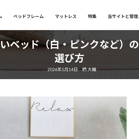
ム
ベッドフレーム
マットレス
特集
当サイトと管理
いベッド（白・ピンクなど）の
選び方
最
2026年5月14日
椚 大輔
終
更
新
日
時
: